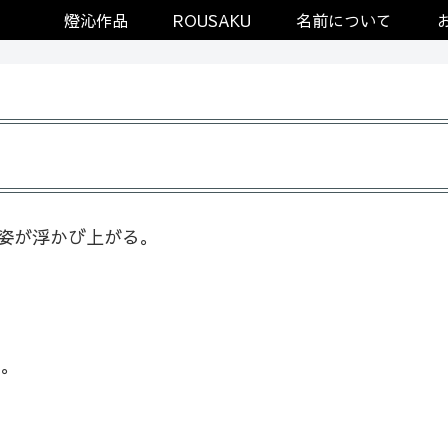
燈沁作品
ROUSAKU
名前について
姿が浮かび上がる。
す。