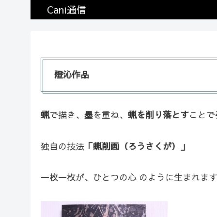
Cani通信
燈沁作品
蝋
で描き、
墨
を重ね、
蝋を削り落とす
ことで
独自の技法
「蝋削画（ろうさくが）」
一枚一枚が、ひとつの心 のように生まれま