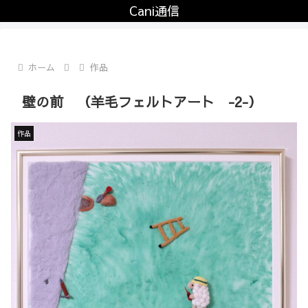
Cani通信
ホーム
作品
壁の前 （羊毛フェルトアート -2-）
作品