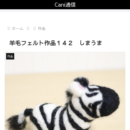
Cani通信
ホーム
作品
羊毛フェルト作品１４２ しまうま
作品