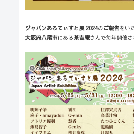
ジャパンあるてぃすと展 2024
の
ご報告
をい
大阪府八尾市
にある
茶吉庵
さんで毎年開催さ