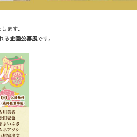
たします。
れる
企画公募展
です。