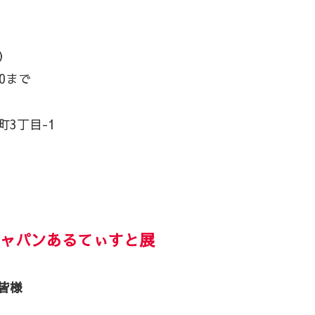
）
0まで
丁目-1
ャパンあるてぃすと展
皆様