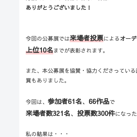
ありがとうございました！
来場者投票
今回の公募展では
による
オーデ
上位10名
までが表彰されます。
また、本公募展を協賛・協力くださっている
賞もありました。
参加者61名
、
66作品
今回は、
で
来場者数321名
、
投票数300件
になった
私の結果は・・・